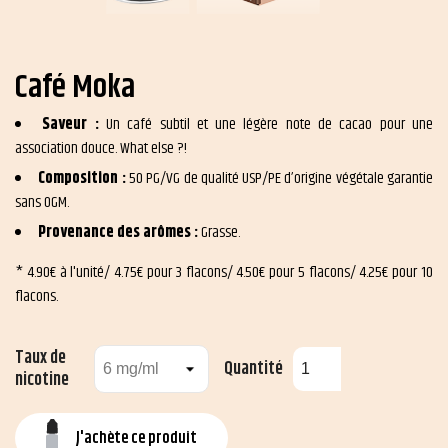
Café Moka
Saveur :
Un café subtil et une légère note de cacao pour une
association douce. What else ?!
Composition :
50 PG/VG de qualité USP/PE d’origine végétale garantie
sans OGM.
Provenance des arômes :
Grasse.
* 4.90€ à l'unité/ 4.75€ pour 3 flacons/ 4.50€ pour 5 flacons/ 4.25€ pour 10
flacons.
Taux de
Quantité
nicotine
J'achète ce produit