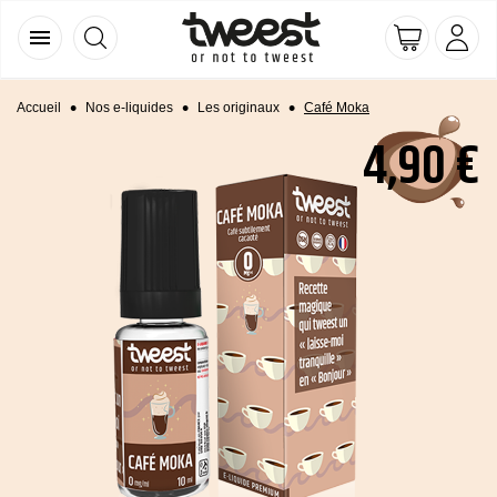
menu
Accueil
Nos e-liquides
Les originaux
Café Moka
4,90 €